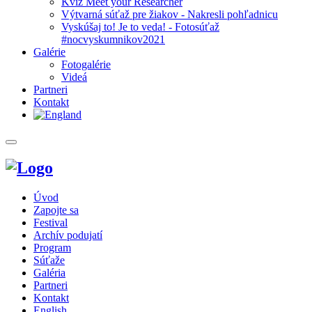
Kvíz Meet your Researcher
Výtvarná súťaž pre žiakov - Nakresli pohľadnicu
Vyskúšaj to! Je to veda! - Fotosúťaž
#nocvyskumnikov2021
Galérie
Fotogalérie
Videá
Partneri
Kontakt
Toggle
navigation
Úvod
Zapojte sa
Festival
Archív podujatí
Program
Súťaže
Galéria
Partneri
Kontakt
English