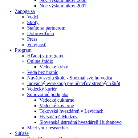
Noc výskumníkov 2008
Noc výskumníkov 2007
Zapojte sa
Vedci
Školy
Staňte sa partnerom
Dobrovoľníci
Press
Verejnosť
Program
Hľadaj v programe
Online štúdio
Vedecké kvízy
Veda bez hraníc
Navštív svoju školu - Spoznaj svojho vedca
Inovačný workshop pre učiteľov stredných škôl
Vedecký kuriér
Sprievodné podujatia
Vedecké cukrárne
Vedecké kaviarne
Tekovská hvezdáreň v Leviciach
Hvezdáreň Medzev
Slovenská ústredná hvezdáreň Hurbanovo
Meet your researcher
Súťaže