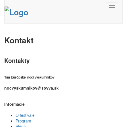
Toggle
navigati
Kontakt
Kontakty
Tím Európskej noci výskumníkov
nocvyskumnikov@sovva.sk
Informácie
O festivale
Program
Videá